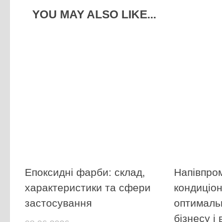
YOU MAY ALSO LIKE...
Епоксидні фарби: склад,
Напівпро
характеристики та сфери
кондиціо
застосування
оптималь
бізнесу і