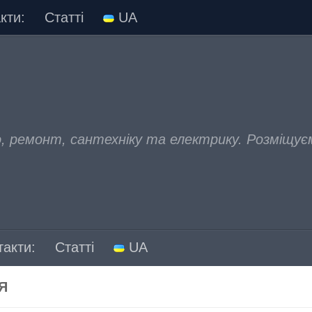
кти:
Статті
UA
, ремонт, сантехніку та електрику. Розміщує
такти:
Статті
UA
Я