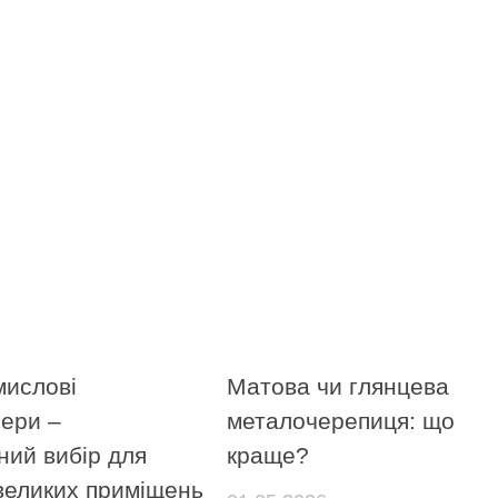
мислові
Матова чи глянцева
нери –
металочерепиця: що
ний вибір для
краще?
 великих приміщень