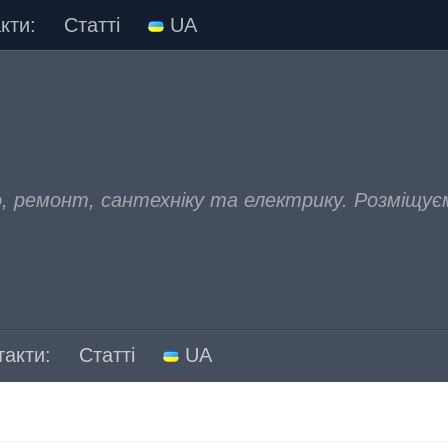
кти:
Статті
UA
, ремонт, сантехніку та електрику. Розміщує
такти:
Статті
UA