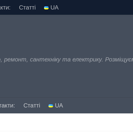
кти:
Статті
UA
, ремонт, сантехніку та електрику. Розміщує
такти:
Статті
UA