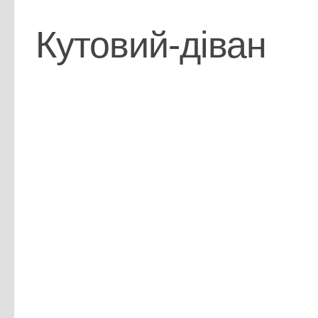
Кутовий-діван