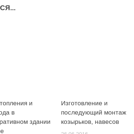
Я...
топления и
Изготовление и
ода в
последующий монтаж
ративном здании
козырьков, навесов
ве
26.06.2016