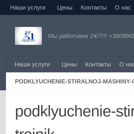
Наши услуги
Цены
Контакты
О нас
Перейти к содержимому
Мы работаем 24/7!!! +380996
Наши услуги
Цены
Контакты
О на
PODKLYUCHENIE-STIRALNOJ-MASHINY-
podklyuchenie-sti