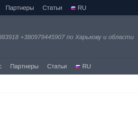
Партнеры
Статьи
RU
883918 +380979445907 по Харькову и области
с
Партнеры
Статьи
RU