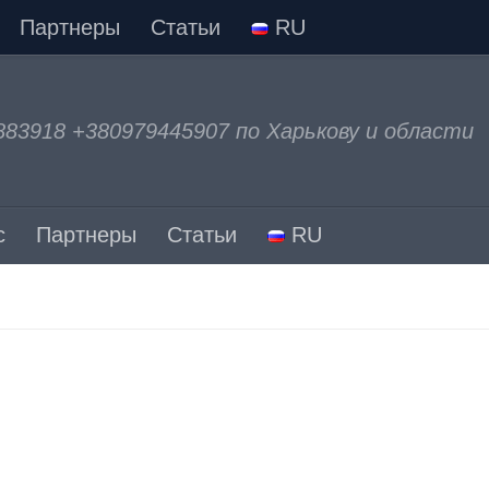
Партнеры
Статьи
RU
883918 +380979445907 по Харькову и области
с
Партнеры
Статьи
RU