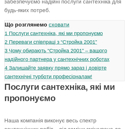
забезпечуємо надійні послуги сантехніка для
будь-яких потреб.
Що розглянемо
сховати
1
Послуги сантехніка, які ми пропонуємо
2
Переваги співпраці з “Стройка 2001”
3
Чому обирають “Стройка 2001” – вашого
надійного партнера у сантехнічних роботах
4
Залишайте заявку прямо зараз і довірте
сантехнічні турботи професіоналам!
Послуги сантехніка, які ми
пропонуємо
Наша компанія виконує весь спектр