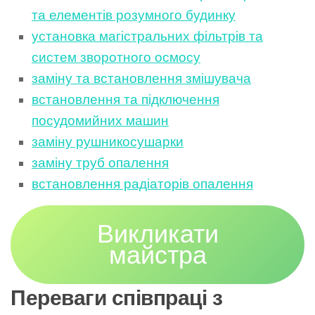
та елементів розумного будинку
установка магістральних фільтрів та
систем зворотного осмосу
заміну та встановлення змішувача
встановлення та підключення
посудомийних машин
заміну рушникосушарки
заміну труб опалення
встановлення радіаторів опалення
Викликати
майстра
Переваги співпраці з