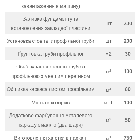
завантаження в машину)
Заливка фундаменту та
шт
300
встановлення закладної пластини
Установка стовпа із профільної труби
шт
200
Ґрунтовка труби профільної
м2
30
Обв’язування стовпів трубою
100
2
м
профільною з меншим перетином
Обшивка каркаса листом профільним
80
2
м
Монтаж козирків
м.П.
100
Додаткове фарбування металевого
50
2
м
каркасу емаллю (два шари)
Виготовлення хвіртки в паркані
750
2
м