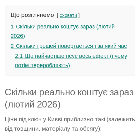
Що розглянемо
сховати
1
Скільки реально коштує зараз (лютий
2026)
2
Скільки грошей повертається і за який час
2.1
Що найчастіше псує весь ефект (і чому
потім переробляють)
Скільки реально коштує зараз
(лютий 2026)
Ціни під ключ у Києві приблизно такі (залежить
від товщини, матеріалу та обсягу):