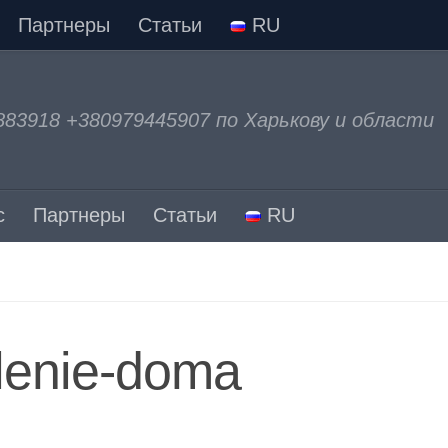
Партнеры
Статьи
RU
883918 +380979445907 по Харькову и области
с
Партнеры
Статьи
RU
lenie-doma