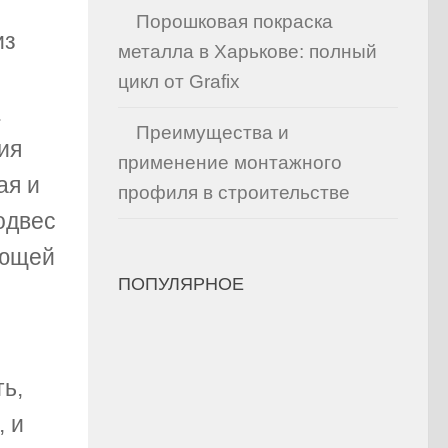
Порошковая покраска
из
металла в Харькове: полный
цикл от Grafix
.
Преимущества и
ия
применение монтажного
ая и
профиля в строительстве
одвес
ающей
ПОПУЛЯРНОЕ
ть,
, и