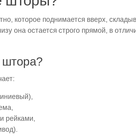
е шторы?
тно, которое поднимается вверх, склады
зу она остается строго прямой, в отлич
я штора?
ает:
миниевый),
ема,
и рейками,
ивод).