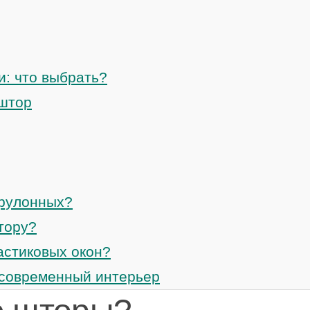
: что выбрать?
 штор
 рулонных?
тору?
астиковых окон?
 современный интерьер