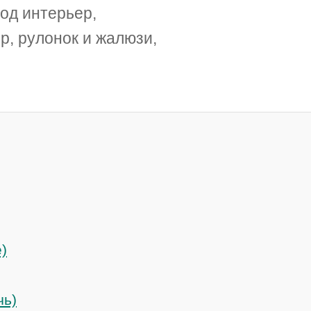
од интерьер,
р, рулонок и жалюзи,
)
чь)