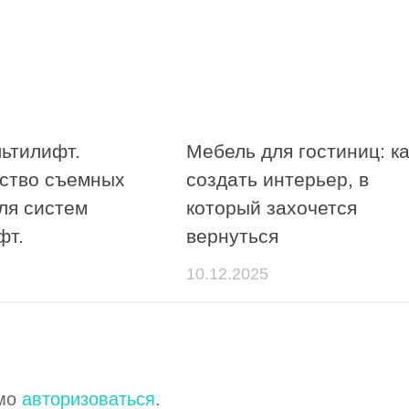
льтилифт.
Мебель для гостиниц: ка
ство съемных
создать интерьер, в
ля систем
который захочется
фт.
вернуться
10.12.2025
имо
авторизоваться
.