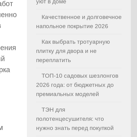
уют в доме
абот
менно
Качественное и долговечное
в
напольное покрытие 2026
Как выбрать тротуарную
нения
плитку для двора и не
ый
переплатить
рка
ТОП-10 садовых шезлонгов
2026 года: от бюджетных до
премиальных моделей
ТЭН для
полотенцесушителя: что
м
нужно знать перед покупкой