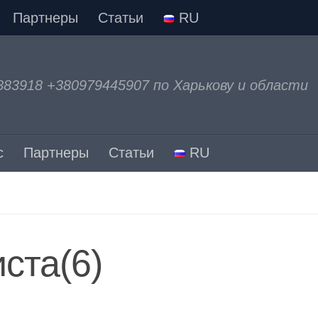
Партнеры
Статьи
RU
883918 +380979445907 по Харькову и области
с
Партнеры
Статьи
RU
ста(6)