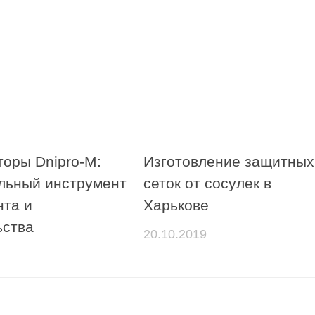
оры Dnipro-M:
Изготовление защитных
льный инструмент
сеток от сосулек в
нта и
Харькове
ьства
20.10.2019