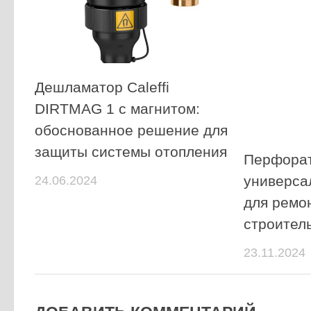
Дешламатор Caleffi
DIRTMAG 1 с магнитом:
обоснованное решение для
защиты системы отопления
Перфорат
универса
24.06.2024
для ремо
строител
23.11.2024