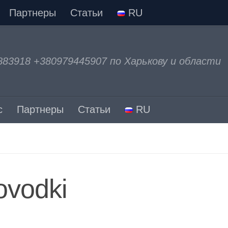
Партнеры
Статьи
RU
883918 +380979445907 по Харькову и области
с
Партнеры
Статьи
RU
ovodki