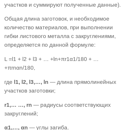
участков и суммируют полученные данные).
Общая длина заготовок, и необходимое
количество материалов, при выполнении
гибки листового металла с закруглениями,
определяется по данной формуле:
L =l1 + l2 + l3 + … +ln+πr1α1/180 + …
+πrnαn/180,
где
l1, l2, l3,…, ln
— длина прямолинейных
участков заготовки;
r1,… …, rn
— радиусы соответствующих
закруглений;
α1,…, αn
— углы загиба.