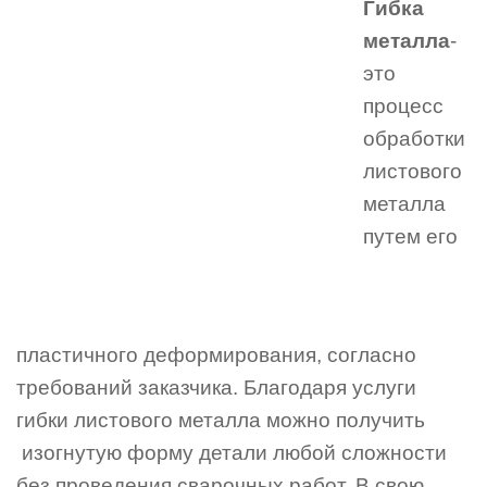
Гибка
металла
-
это
процесс
обработки
листового
металла
путем его
пластичного деформирования, согласно
требований заказчика. Благодаря услуги
гибки листового металла можно получить
изогнутую форму детали любой сложности
без проведения сварочных работ. В свою