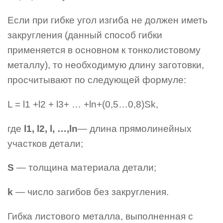
Если при гибке угол изгиба не должен иметь
закругления (данный способ гибки
применяется в основном к тонколистовому
металлу), то необходимую длину заготовки,
просчитывают по следующей формуле:
L = l1 +l2 + l3+ … +ln+(0,5…0,8)Sk,
где
l1, l2, l, …,ln
— длина прямолинейных
участков детали;
S
— толщина материала детали;
k
— число загибов без закругления.
Гибка листового металла, выполненная с