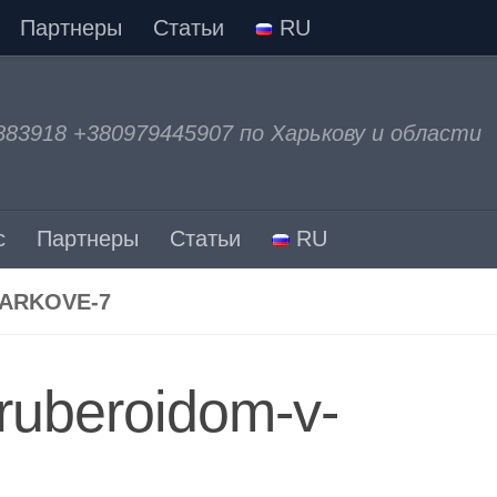
Партнеры
Статьи
RU
883918 +380979445907 по Харькову и области
с
Партнеры
Статьи
RU
ARKOVE-7
-ruberoidom-v-