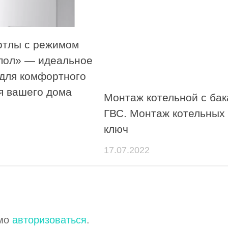
отлы с режимом
пол» — идеальное
для комфортного
я вашего дома
Монтаж котельной с ба
ГВС. Монтаж котельных
ключ
17.07.2022
имо
авторизоваться
.