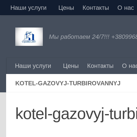
Наши услуги
Цены
Контакты
О нас
Перейти к содержимому
Мы работаем 24/7!!! +380996
Наши услуги
Цены
Контакты
О на
KOTEL-GAZOVYJ-TURBIROVANNYJ
kotel-gazovyj-turb