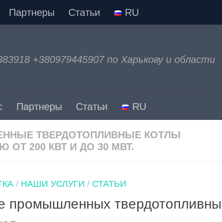
Партнеры
Статьи
RU
883918 +380979445907 по Харькову и области
с
Партнеры
Статьи
RU
ННЫЕ ТВЕРДОТОПЛИВНЫЕ КОТЛЫ
Т 200 КВТ И ДО 30 МВТ.
ТКА
/
НАШИ УСЛУГИ
/
СТАТЬИ
ие промышленных твердотопливны