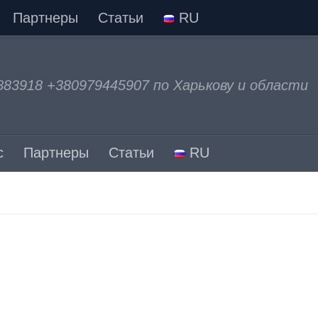
Партнеры
Статьи
RU
883918 +380979445907 по Харькову и области
с
Партнеры
Статьи
RU